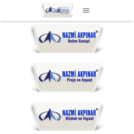
T
O
G
G
L
E
N
A
V
I
G
A
T
I
O
N